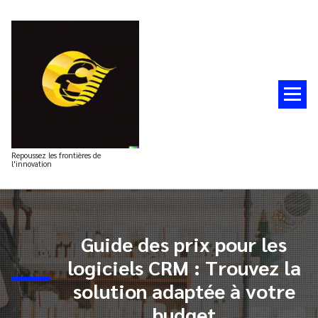
Aller
au
contenu
Repoussez les frontières de
l'innovation
Guide des prix pour les
logiciels CRM : Trouvez la
solution adaptée à votre
budget