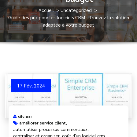
Accueil
>
Uncategorized
>
Guide des prix pour les logiciels CRM : Trouvez la solution
adaptée à votre budget
17 Fév, 2024
silvaco
améliorer service client
,
automatiser processus commerciaux
,
centraliser et organiser
,
coût d'un logiciel crm
,