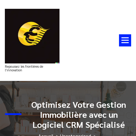
Aller
au
contenu
Repoussez les frontières de
l'innovation
Optimisez Votre Gestion
Immobilière avec un
Logiciel CRM Spécialisé
Accueil
>
Uncategorized
>