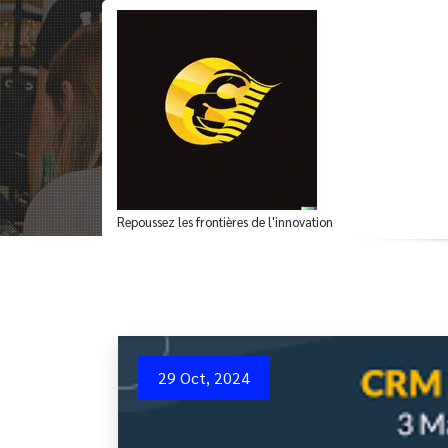
Aller
au
contenu
Comparaison des dif
relation client
Acc
Repoussez les frontières de l'innovation
29 Oct, 2024