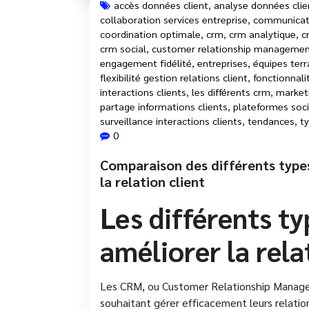
accès données client
,
analyse données clie
collaboration services entreprise
,
communicati
coordination optimale
,
crm
,
crm analytique
,
c
crm social
,
customer relationship manageme
engagement fidélité
,
entreprises
,
équipes terr
flexibilité gestion relations client
,
fonctionnali
interactions clients
,
les différents crm
,
market
partage informations clients
,
plateformes soci
surveillance interactions clients
,
tendances
,
t
0
Comparaison des différents type
la relation client
Les différents t
améliorer la rela
Les CRM, ou Customer Relationship Manageme
souhaitant gérer efficacement leurs relations