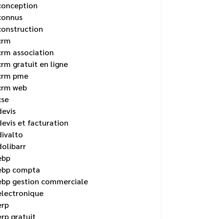
conception
connus
construction
crm
crm association
crm gratuit en ligne
crm pme
crm web
cse
devis
devis et facturation
divalto
dolibarr
ebp
ebp compta
ebp gestion commerciale
electronique
erp
erp gratuit