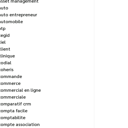
asset management
auto
auto entrepreneur
automobile
btp
cegid
ciel
client
clinique
codial
coheris
commande
commerce
commercial en ligne
commerciale
comparatif crm
compta facile
comptabilite
compte association