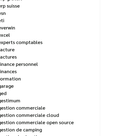
erp suisse
esn
eti
everwin
excel
experts comptables
facture
factures
finance personnel
finances
formation
garage
ged
gestimum
gestion commerciale
gestion commerciale cloud
gestion commerciale open source
gestion de camping