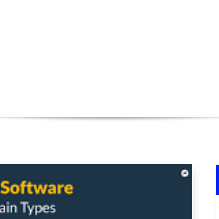
férents types de CRM pour une gesti
ueil
>
Uncategorized
>
Comparaison des différents types de CRM