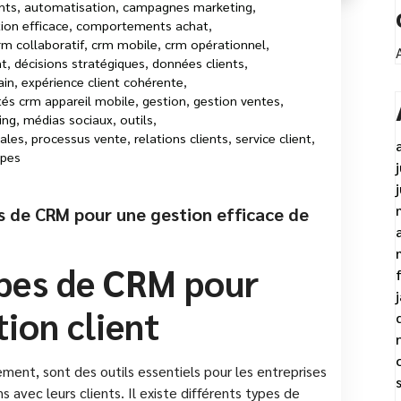
nts
,
automatisation
,
campagnes marketing
,
on efficace
,
comportements achat
,
rm collaboratif
,
crm mobile
,
crm opérationnel
,
nt
,
décisions stratégiques
,
données clients
,
ain
,
expérience client cohérente
,
tés crm appareil mobile
,
gestion
,
gestion ventes
,
ing
,
médias sociaux
,
outils
,
ales
,
processus vente
,
relations clients
,
service client
,
ypes
s de CRM pour une gestion efficace de
ypes de CRM pour
tion client
nt, sont des outils essentiels pour les entreprises
 avec leurs clients. Il existe différents types de