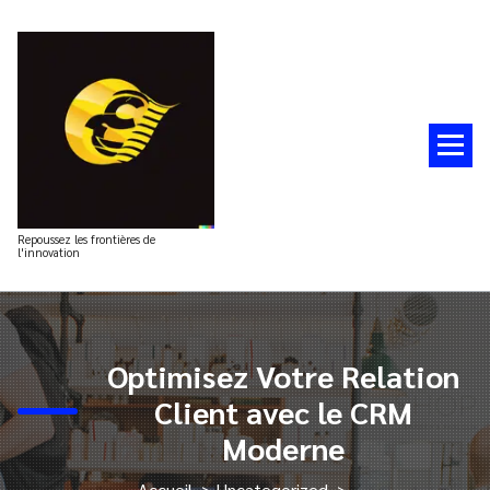
Aller
au
contenu
Repoussez les frontières de
l'innovation
Optimisez Votre Relation
Client avec le CRM
Moderne
Accueil
>
Uncategorized
>