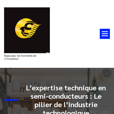
Aller
au
contenu
Repoussez les frontières de
l'innovation
L’expertise technique en
semi-conducteurs : Le
pilier de l’industrie
technologique