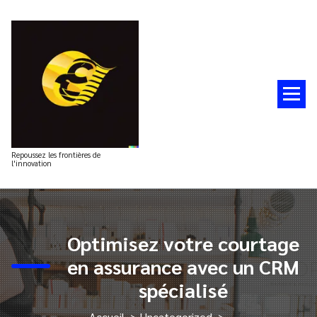
Aller
au
contenu
Repoussez les frontières de
l'innovation
Optimisez votre courtage
en assurance avec un CRM
spécialisé
Accueil
>
Uncategorized
>