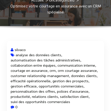
Optimisez votre courtage en assurance avec un CRM
spécialisé
silvaco
analyse des données clients
,
automatisation des tâches administratives
,
29 Mar, 2026
collaboration entre équipes
,
communication interne
,
courtage en assurance
,
crm
,
crm courtage assurance
,
customer relationship management
,
données clients
,
efficacité opérationnelle
,
gestion des prospects
,
gestion efficace
,
opportunités commerciales
,
personnalisation des offres
,
polices d'assurance
,
productivité
,
relations clients
,
satisfaction client
,
suivi des opportunités commerciales
0