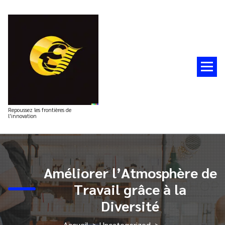
Aller
au
contenu
Repoussez les frontières de
l'innovation
Améliorer l’Atmosphère de
Travail grâce à la
Diversité
Accueil
>
Uncategorized
>