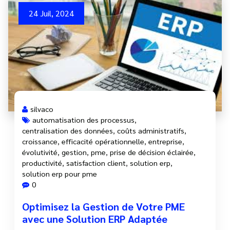
24 Juil, 2024
silvaco
automatisation des processus
,
centralisation des données
,
coûts administratifs
,
croissance
,
efficacité opérationnelle
,
entreprise
,
évolutivité
,
gestion
,
pme
,
prise de décision éclairée
,
productivité
,
satisfaction client
,
solution erp
,
solution erp pour pme
0
Optimisez la Gestion de Votre PME
avec une Solution ERP Adaptée