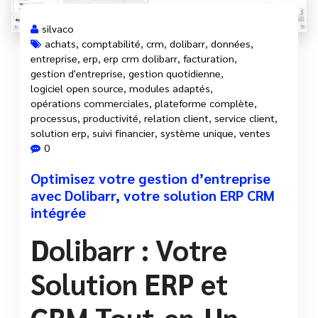
silvaco
achats
,
comptabilité
,
crm
,
dolibarr
,
données
,
entreprise
,
erp
,
erp crm dolibarr
,
facturation
,
gestion d'entreprise
,
gestion quotidienne
,
logiciel open source
,
modules adaptés
,
opérations commerciales
,
plateforme complète
,
processus
,
productivité
,
relation client
,
service client
,
solution erp
,
suivi financier
,
système unique
,
ventes
0
Optimisez votre gestion d’entreprise
avec Dolibarr, votre solution ERP CRM
intégrée
Dolibarr : Votre
Solution ERP et
CRM Tout-en-Un