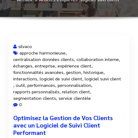
silvaco
approche harmonieuse
,
centralisation données clients
,
collaboration interne
,
1 Juil, 2025
échanges
,
entreprise
,
expérience client
,
fonctionnalités avancées
,
gestion
,
historique
,
interactions
,
logiciel de suivi client
,
logiciel suivi client
,
outil
,
performances
,
personnalisation
,
rapports personnalisés
,
relation client
,
segmentation clients
,
service clientèle
0
Optimisez la Gestion de Vos Clients
avec un Logiciel de Suivi Client
Performant