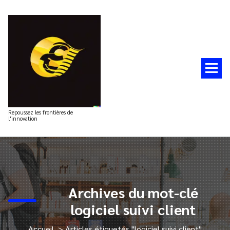
Aller
au
contenu
Repoussez les frontières de
l'innovation
Archives du mot-clé
logiciel suivi client
Accueil
>
Articles étiquetés "logiciel suivi client"