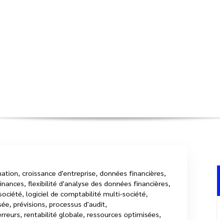
logiciel de comptabilité multi-soci
Accueil
>
Articles é
nation
,
croissance d'entreprise
,
données financières
,
finances
,
flexibilité d'analyse des données financières
,
 société
,
logiciel de comptabilité multi-société
,
sée
,
prévisions
,
processus d'audit
,
erreurs
,
rentabilité globale
,
ressources optimisées
,