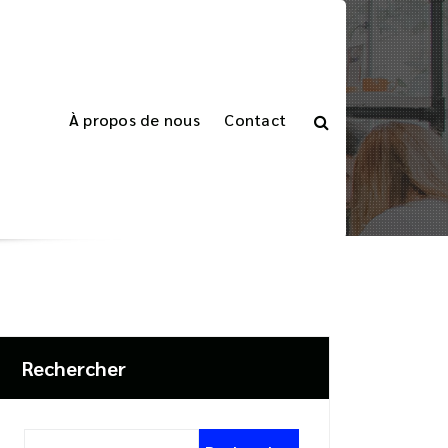
À propos de nous
Contact
été
tiquetés "logiciel de comptabilité multi-société"
Rechercher