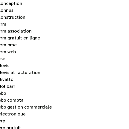
conception
connus
construction
crm
crm association
crm gratuit en ligne
crm pme
crm web
cse
devis
devis et facturation
divalto
dolibarr
ebp
ebp compta
ebp gestion commerciale
electronique
erp
erp gratuit