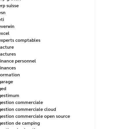
erp suisse
esn
eti
everwin
excel
experts comptables
facture
factures
finance personnel
finances
formation
garage
ged
gestimum
gestion commerciale
gestion commerciale cloud
gestion commerciale open source
gestion de camping