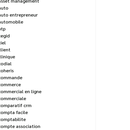
asset management
auto
auto entrepreneur
automobile
btp
cegid
ciel
client
clinique
codial
coheris
commande
commerce
commercial en ligne
commerciale
comparatif crm
compta facile
comptabilite
compte association