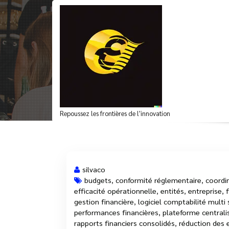
Aller
au
contenu
Archives du mot-clé 
Repoussez les frontières de l'innovation
silvaco
budgets
,
conformité réglementaire
,
coordi
efficacité opérationnelle
,
entités
,
entreprise
,
30 Oct, 2025
gestion financière
,
logiciel comptabilité multi
performances financières
,
plateforme centrali
rapports financiers consolidés
,
réduction des 