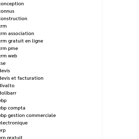
conception
connus
construction
crm
crm association
crm gratuit en ligne
crm pme
crm web
cse
devis
devis et facturation
divalto
dolibarr
ebp
ebp compta
ebp gestion commerciale
electronique
erp
erp gratuit