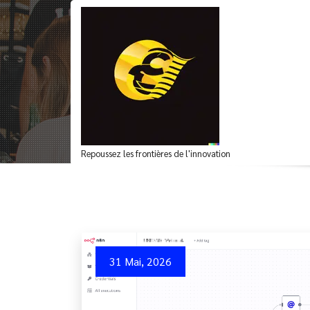
Aller
au
contenu
Archives du mot-clé
Repoussez les frontières de l'innovation
31 Mai, 2026