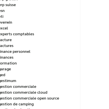
erp suisse
esn
eti
everwin
excel
experts comptables
facture
factures
finance personnel
finances
formation
garage
ged
gestimum
gestion commerciale
gestion commerciale cloud
gestion commerciale open source
gestion de camping