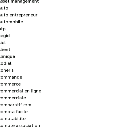
asset management
auto
auto entrepreneur
automobile
btp
cegid
ciel
client
clinique
codial
coheris
commande
commerce
commercial en ligne
commerciale
comparatif crm
compta facile
comptabilite
compte association