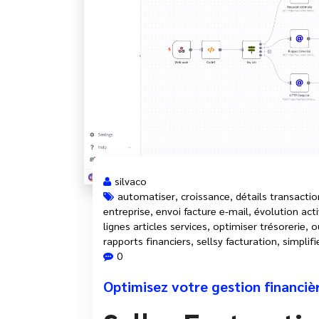
silvaco
automatiser
,
croissance
,
détails transactio
entreprise
,
envoi facture e-mail
,
évolution acti
lignes articles services
,
optimiser trésorerie
,
o
rapports financiers
,
sellsy facturation
,
simplifi
0
Optimisez votre gestion financiè