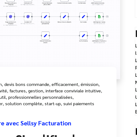
n
,
devis bons commande
,
efficacement
,
émission
,
vité
,
factures
,
gestion
,
interface conviviale intuitive
,
util
,
professionnelles personnalisées
,
er
,
solution complète
,
start-up
,
suivi paiements
re avec Sellsy Facturation