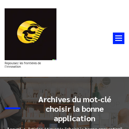
Aller
au
contenu
Repoussez les frontières de
l'innovation
Archives du mot-clé
choisir la bonne
application
Accueil
>
Articles étiquetés "choisir la bonne application"