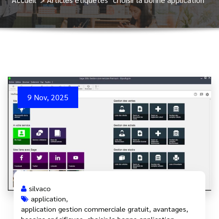
9 Nov, 2025
silvaco
application
,
application gestion commerciale gratuit
,
avantages
,
besoins spécifiques
,
choisir la bonne application
,