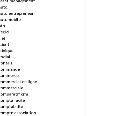
asset management
auto
auto entrepreneur
automobile
btp
cegid
ciel
client
clinique
codial
coheris
commande
commerce
commercial en ligne
commerciale
comparatif crm
compta facile
comptabilite
compte association