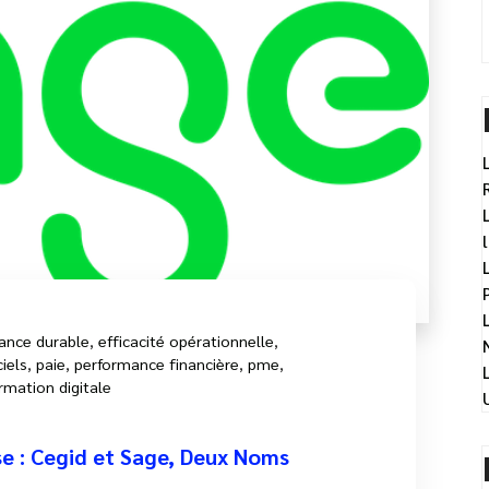
sance durable
,
efficacité opérationnelle
,
ciels
,
paie
,
performance financière
,
pme
,
rmation digitale
se : Cegid et Sage, Deux Noms