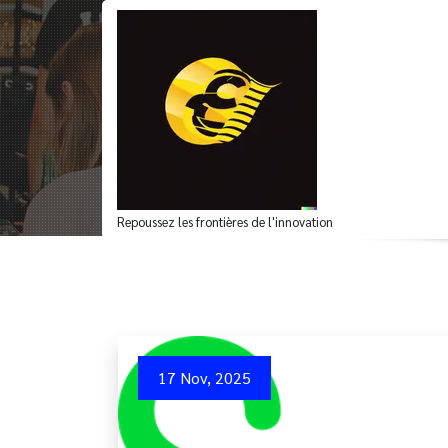
Aller
au
contenu
Archives du mot-clé
Repoussez les frontières de l'innovation
17 Nov, 2025