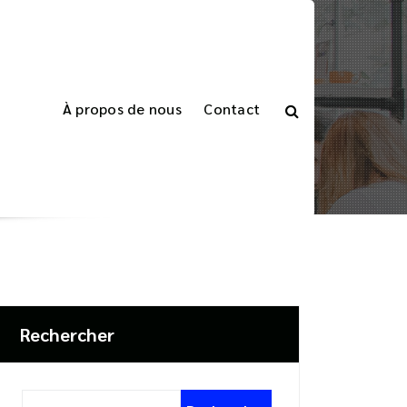
À propos de nous
Contact
Accueil
>
Articles étiquetés "cegid sage"
Rechercher