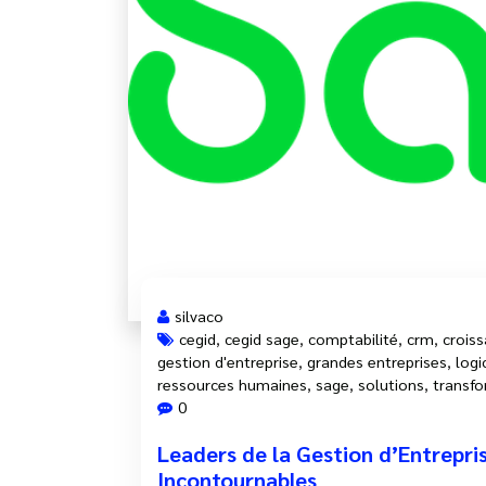
silvaco
cegid
,
cegid sage
,
comptabilité
,
crm
,
crois
gestion d'entreprise
,
grandes entreprises
,
logi
ressources humaines
,
sage
,
solutions
,
transfo
0
Leaders de la Gestion d’Entrepri
Incontournables