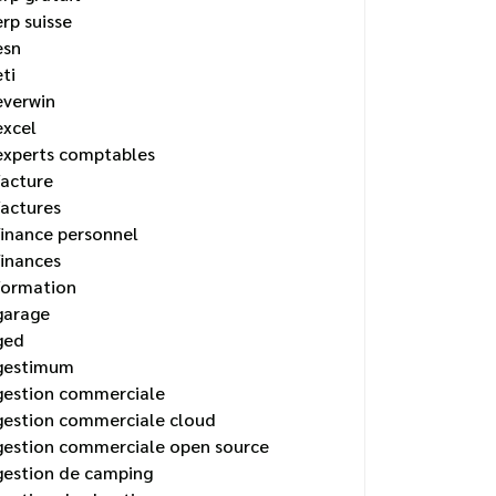
erp suisse
esn
eti
everwin
excel
experts comptables
facture
factures
finance personnel
finances
formation
garage
ged
gestimum
gestion commerciale
gestion commerciale cloud
gestion commerciale open source
gestion de camping