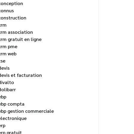
conception
connus
construction
crm
crm association
crm gratuit en ligne
crm pme
crm web
cse
devis
devis et facturation
divalto
dolibarr
ebp
ebp compta
ebp gestion commerciale
electronique
erp
erp gratuit