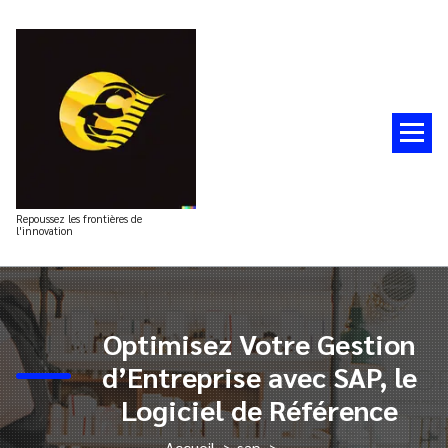
Aller
au
contenu
Repoussez les frontières de
l'innovation
Optimisez Votre Gestion
d’Entreprise avec SAP, le
Logiciel de Référence
Accueil
>
sap
>