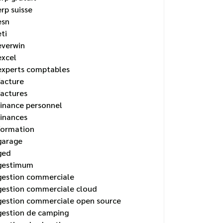
erp suisse
esn
eti
everwin
excel
experts comptables
facture
factures
finance personnel
finances
formation
garage
ged
gestimum
gestion commerciale
gestion commerciale cloud
gestion commerciale open source
gestion de camping