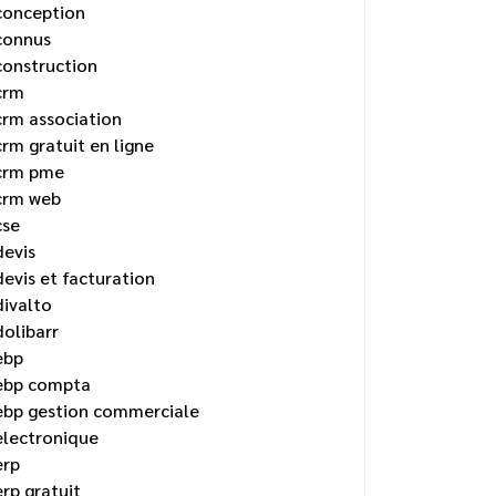
conception
connus
construction
crm
crm association
crm gratuit en ligne
crm pme
crm web
cse
devis
devis et facturation
divalto
dolibarr
ebp
ebp compta
ebp gestion commerciale
electronique
erp
erp gratuit