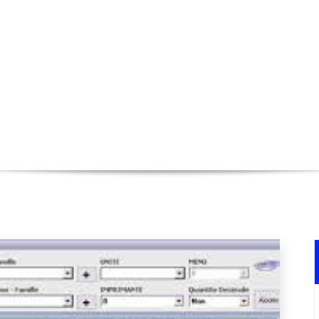
 de stock de votre restaurant avec 
Accueil
>
restaurant
>
Optimisez la gestion de 