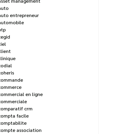
asset management
auto
auto entrepreneur
automobile
btp
cegid
ciel
client
clinique
codial
coheris
commande
commerce
commercial en ligne
commerciale
comparatif crm
compta facile
comptabilite
compte association