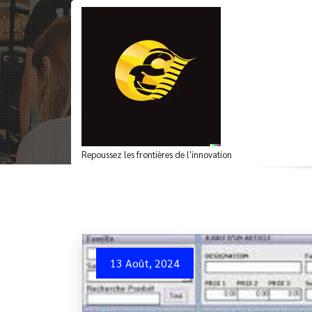
Aller
au
contenu
Optimisez la gestion
Repoussez les frontières de l'innovation
13 Août, 2024