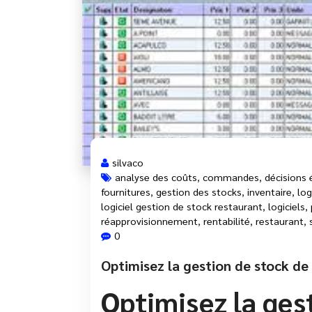
silvaco
analyse des coûts
,
commandes
,
décisions 
fournitures
,
gestion des stocks
,
inventaire
,
log
logiciel gestion de stock restaurant
,
logiciels
,
réapprovisionnement
,
rentabilité
,
restaurant
,
0
Optimisez la gestion de stock de 
Optimisez la ges