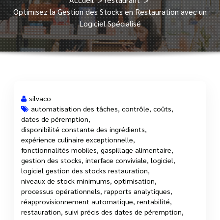
Optimisez la Gestion des Stocks en Restauration avec un
Logiciel Spécialisé
silvaco
automatisation des tâches
,
contrôle
,
coûts
,
dates de péremption
,
5 Avr, 2025
disponibilité constante des ingrédients
,
expérience culinaire exceptionnelle
,
fonctionnalités mobiles
,
gaspillage alimentaire
,
gestion des stocks
,
interface conviviale
,
logiciel
,
logiciel gestion des stocks restauration
,
niveaux de stock minimums
,
optimisation
,
processus opérationnels
,
rapports analytiques
,
réapprovisionnement automatique
,
rentabilité
,
restauration
,
suivi précis des dates de péremption
,