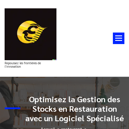
Aller
au
contenu
Repoussez les frontières de
l'innovation
Optimisez la Gestion des
Stocks en Restauration
avec un Logiciel Spécialisé
Accueil
>
restaurant
>