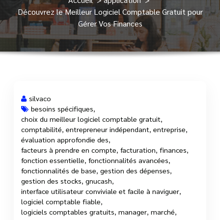
Découvrez le Meilleur Logiciel Comptable Gratuit pour
Gérer Vos Finances
silvaco
besoins spécifiques
,
choix du meilleur logiciel comptable gratuit
,
18 Août, 2023
comptabilité
,
entrepreneur indépendant
,
entreprise
,
évaluation approfondie des
,
facteurs à prendre en compte
,
facturation
,
finances
,
fonction essentielle
,
fonctionnalités avancées
,
fonctionnalités de base
,
gestion des dépenses
,
gestion des stocks
,
gnucash
,
interface utilisateur conviviale et facile à naviguer
,
logiciel comptable fiable
,
logiciels comptables gratuits
,
manager
,
marché
,