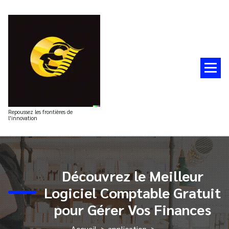
Aller
au
contenu
Repoussez les frontières de
l'innovation
Découvrez le Meilleur
Logiciel Comptable Gratuit
pour Gérer Vos Finances
Accueil
>
application
>