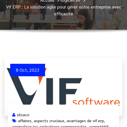
Vif ERP : La solution agile pour gérer votre entreprise avec
efficacité
8 Oct, 2023
silvaco
affaires
,
aspects cruciaux
,
avantages de vif erp
,
centraliser les opérations commerciales
,
compétitif
,