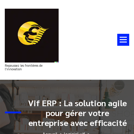
Aller
au
contenu
Repoussez les frontières de
l'innovation
Vif ERP : La solution agile
pour gérer votre
entreprise avec efficacité
Accueil
>
logiciel vif
>