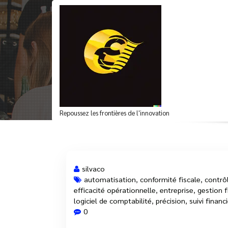
Aller
au
contenu
Optimisez la Gestio
Repoussez les frontières de l'innovation
silvaco
automatisation
,
conformité fiscale
,
contrôl
efficacité opérationnelle
,
entreprise
,
gestion f
21 Juin, 2025
logiciel de comptabilité
,
précision
,
suivi financ
0