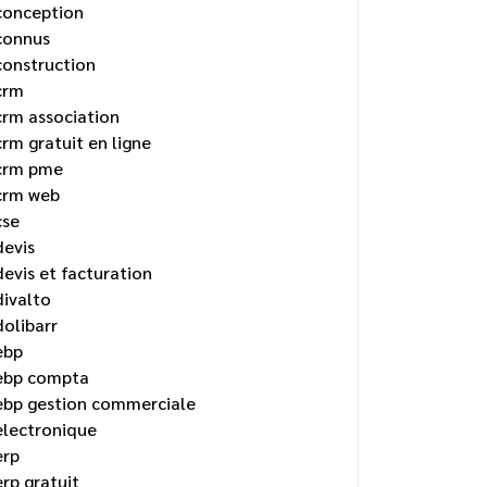
conception
connus
construction
crm
crm association
crm gratuit en ligne
crm pme
crm web
cse
devis
devis et facturation
divalto
dolibarr
ebp
ebp compta
ebp gestion commerciale
electronique
erp
erp gratuit