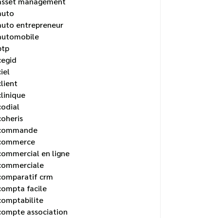
asset management
auto
auto entrepreneur
automobile
btp
cegid
ciel
client
clinique
codial
coheris
commande
commerce
commercial en ligne
commerciale
comparatif crm
compta facile
comptabilite
compte association