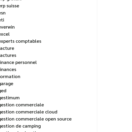
erp suisse
esn
eti
everwin
excel
experts comptables
facture
factures
finance personnel
finances
formation
garage
ged
gestimum
gestion commerciale
gestion commerciale cloud
gestion commerciale open source
gestion de camping