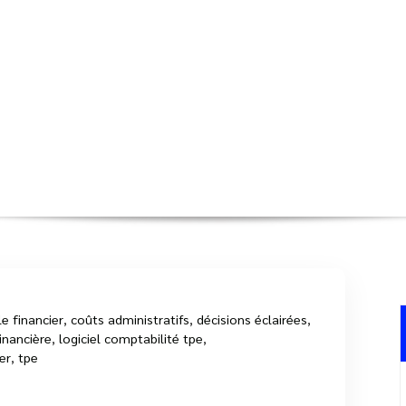
n Financière de Votre TPE avec un L
Accueil
>
logiciel gratuit
>
Optimisez la Gestion Financièr
e financier
,
coûts administratifs
,
décisions éclairées
,
inancière
,
logiciel comptabilité tpe
,
ier
,
tpe