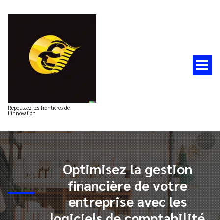
Aller
au
contenu
Repoussez les frontières de
l'innovation
Optimisez la gestion
financière de votre
entreprise avec les
logiciels de comptabilité