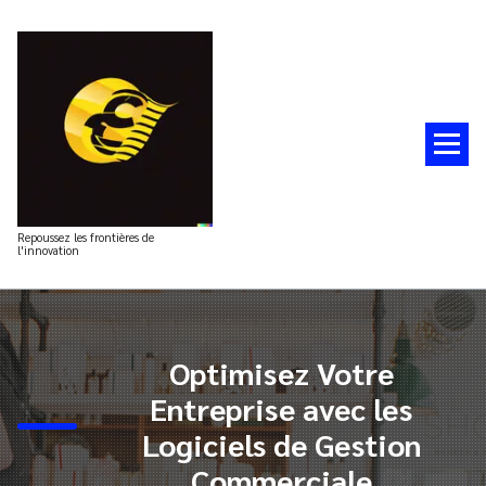
Aller
au
contenu
Repoussez les frontières de
l'innovation
Optimisez Votre
Entreprise avec les
Logiciels de Gestion
Commerciale