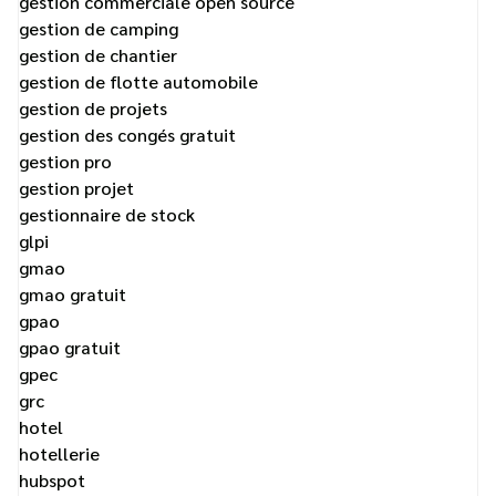
gestion commerciale open source
gestion de camping
gestion de chantier
gestion de flotte automobile
gestion de projets
gestion des congés gratuit
gestion pro
gestion projet
gestionnaire de stock
glpi
gmao
gmao gratuit
gpao
gpao gratuit
gpec
grc
hotel
hotellerie
hubspot