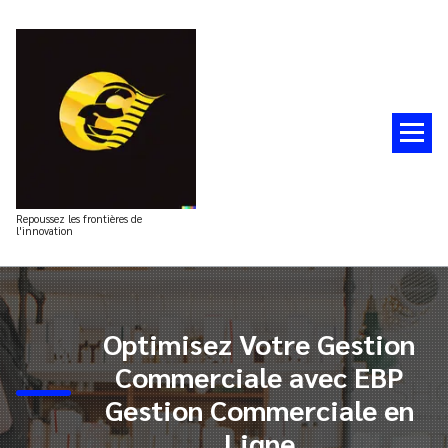
Aller
au
contenu
Repoussez les frontières de
l'innovation
Optimisez Votre Gestion
Commerciale avec EBP
Gestion Commerciale en
Ligne