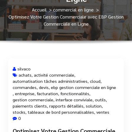
Accueil
>
commercial en ligne
>
Optimisez Votre Gestion Commerciale avec EBP Gestion
Commerciale en Ligne
silvaco
achats
,
activité commerciale
,
automatisation tâches administratives
,
cloud
,
1 Sep, 2025
commandes
,
devis
,
ebp gestion commerciale en ligne
,
entreprise
,
facturation
,
fonctionnalités
,
gestion commerciale
,
interface conviviale
,
outils
,
paiements clients
,
rapports détaillés
,
solution
,
stocks
,
tableaux de bord personnalisables
,
ventes
0
Optimisez Votre Gestion Commerciale