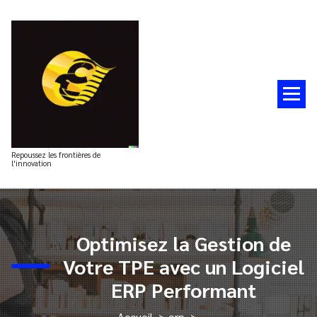
Aller
au
contenu
Repoussez les frontières de
l'innovation
Optimisez la Gestion de
Votre TPE avec un Logiciel
ERP Performant
Accueil
>
erp
>