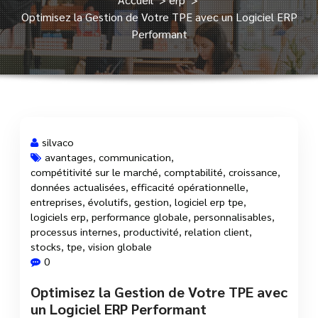
Optimisez la Gestion de Votre TPE avec un Logiciel ERP
Performant
silvaco
avantages
,
communication
,
compétitivité sur le marché
,
comptabilité
,
croissance
,
16 Avr, 2025
données actualisées
,
efficacité opérationnelle
,
entreprises
,
évolutifs
,
gestion
,
logiciel erp tpe
,
logiciels erp
,
performance globale
,
personnalisables
,
processus internes
,
productivité
,
relation client
,
stocks
,
tpe
,
vision globale
0
Optimisez la Gestion de Votre TPE avec
un Logiciel ERP Performant