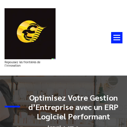
Aller
au
contenu
Repoussez les frontières de
l'innovation
Optimisez Votre Gestion
d’Entreprise avec un ERP
Logiciel Performant
Accueil
>
erp
>