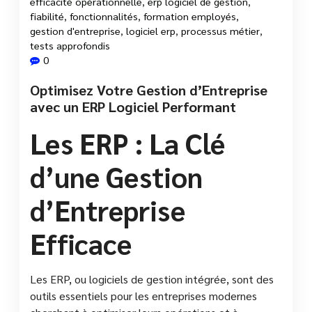
efficacité opérationnelle
,
erp logiciel de gestion
,
fiabilité
,
fonctionnalités
,
formation employés
,
gestion d'entreprise
,
logiciel erp
,
processus métier
,
tests approfondis
0
Optimisez Votre Gestion d’Entreprise
avec un ERP Logiciel Performant
Les ERP : La Clé
d’une Gestion
d’Entreprise
Efficace
Les ERP, ou logiciels de gestion intégrée, sont des
outils essentiels pour les entreprises modernes