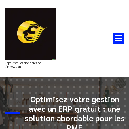
Aller
au
contenu
Repoussez les frontières de
l'innovation
Optimisez votre gestion
avec un ERP gratuit : une
solution abordable pour les
PME