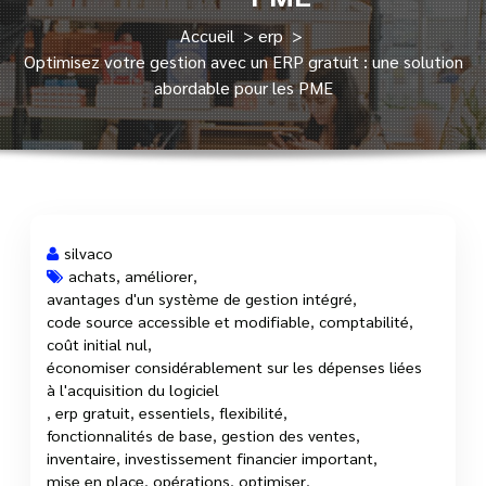
Accueil
>
erp
>
Optimisez votre gestion avec un ERP gratuit : une solution
abordable pour les PME
silvaco
achats
,
améliorer
,
avantages d'un système de gestion intégré
,
15 Sep, 2023
code source accessible et modifiable
,
comptabilité
,
coût initial nul
,
économiser considérablement sur les dépenses liées
à l'acquisition du logiciel
,
erp gratuit
,
essentiels
,
flexibilité
,
fonctionnalités de base
,
gestion des ventes
,
inventaire
,
investissement financier important
,
mise en place
,
opérations
,
optimiser
,