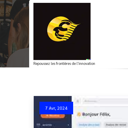
Aller
au
contenu
Optimisez la Gestio
Repoussez les frontières de l'innovation
7 Avr, 2024