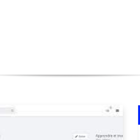
n de Votre Entreprise avec un ERP 
Accueil
>
commerce
>
Optimisez la Gest