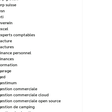
erp suisse
esn
eti
everwin
excel
experts comptables
facture
factures
finance personnel
finances
formation
garage
ged
gestimum
gestion commerciale
gestion commerciale cloud
gestion commerciale open source
gestion de camping