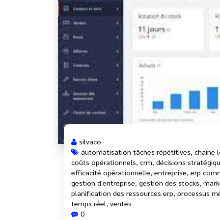
silvaco
automatisation tâches répétitives
,
chaîne 
coûts opérationnels
,
crm
,
décisions stratégiq
efficacité opérationnelle
,
entreprise
,
erp comm
gestion d'entreprise
,
gestion des stocks
,
mark
planification des ressources erp
,
processus mé
temps réel
,
ventes
0