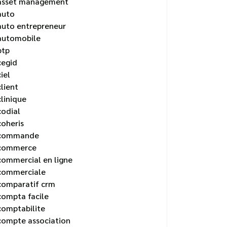
asset management
auto
auto entrepreneur
automobile
btp
cegid
ciel
client
clinique
codial
coheris
commande
commerce
commercial en ligne
commerciale
comparatif crm
compta facile
comptabilite
compte association