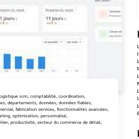
logistique scm
,
comptabilité
,
coordination
,
ues
,
départements
,
données
,
données fiables
,
ercial
,
fabrication services
,
fonctionnalités avancées
,
eting
,
optimisation
,
personnalisé
,
tier
,
productivité
,
secteur du commerce de détail
,