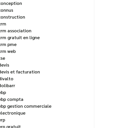
conception
connus
construction
crm
crm association
crm gratuit en ligne
crm pme
crm web
cse
devis
devis et facturation
divalto
dolibarr
ebp
ebp compta
ebp gestion commerciale
electronique
erp
erp gratuit