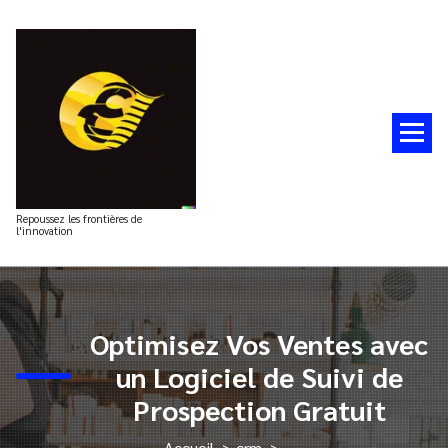
Aller
au
contenu
Repoussez les frontières de
l'innovation
Optimisez Vos Ventes avec
un Logiciel de Suivi de
Prospection Gratuit
Accueil
>
crm
>