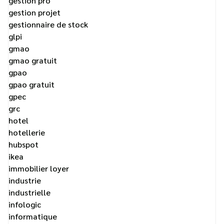
gestion pro
gestion projet
gestionnaire de stock
glpi
gmao
gmao gratuit
gpao
gpao gratuit
gpec
grc
hotel
hotellerie
hubspot
ikea
immobilier loyer
industrie
industrielle
infologic
informatique