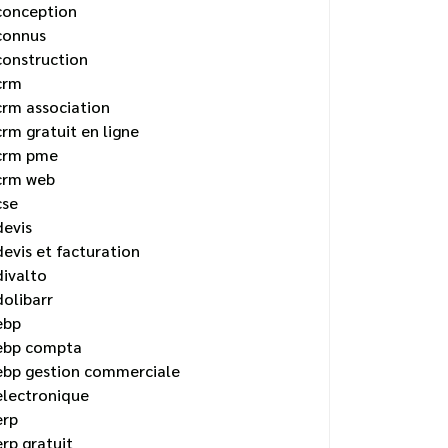
conception
connus
construction
crm
crm association
crm gratuit en ligne
crm pme
crm web
cse
devis
devis et facturation
divalto
dolibarr
ebp
ebp compta
ebp gestion commerciale
electronique
erp
erp gratuit