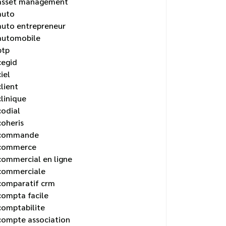
asset management
auto
auto entrepreneur
automobile
btp
cegid
ciel
client
clinique
codial
coheris
commande
commerce
commercial en ligne
commerciale
comparatif crm
compta facile
comptabilite
compte association