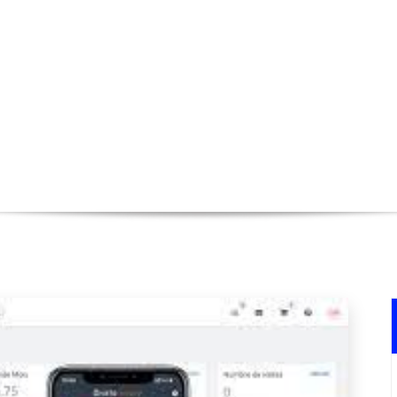
es avec un Système de CRM pour un
Accueil
>
crm
>
Optimisez vos Ventes avec un Système