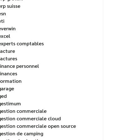
erp suisse
esn
eti
everwin
excel
experts comptables
facture
factures
finance personnel
finances
formation
garage
ged
gestimum
gestion commerciale
gestion commerciale cloud
gestion commerciale open source
gestion de camping