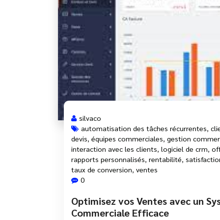
silvaco
automatisation des tâches récurrentes
,
cli
devis
,
équipes commerciales
,
gestion commer
interaction avec les clients
,
logiciel de crm
,
of
rapports personnalisés
,
rentabilité
,
satisfactio
taux de conversion
,
ventes
0
Optimisez vos Ventes avec un Sy
Commerciale Efficace