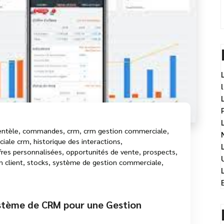
entèle
,
commandes
,
crm
,
crm gestion commerciale
,
ciale crm
,
historique des interactions
,
fres personnalisées
,
opportunités de vente
,
prospects
,
n client
,
stocks
,
système de gestion commerciale
,
stème de CRM pour une Gestion