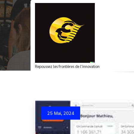
Aller
au
contenu
Optimisez vos Vent
Efficace
Repoussez les frontières de l'innovation
25 Mai, 2024