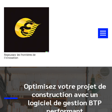
Aller
au
contenu
Repoussez les frontières de
l'innovation
Optimisez votre projet de
construction avec un
logiciel de gestion BTP
performant