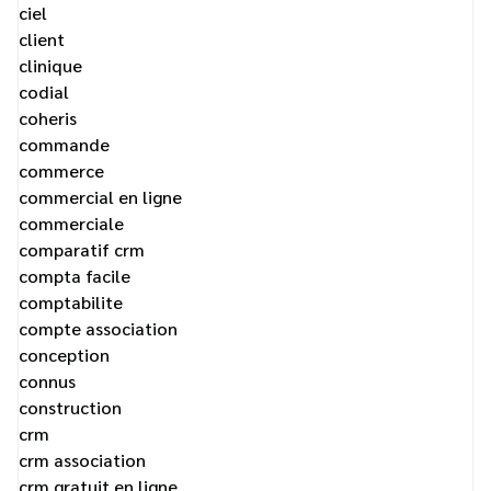
ciel
client
clinique
codial
coheris
commande
commerce
commercial en ligne
commerciale
comparatif crm
compta facile
comptabilite
compte association
conception
connus
construction
crm
crm association
crm gratuit en ligne