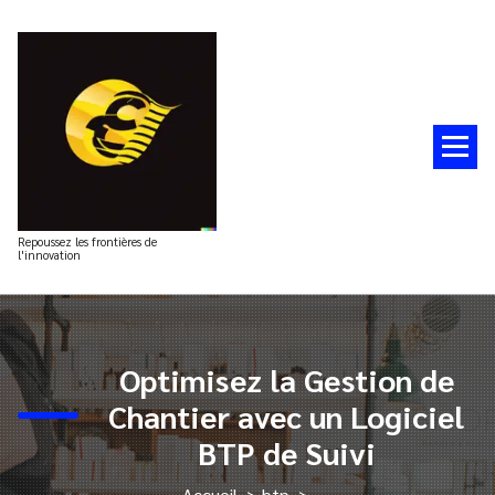
Aller
au
contenu
Repoussez les frontières de
l'innovation
Optimisez la Gestion de
Chantier avec un Logiciel
BTP de Suivi
Accueil
>
btp
>