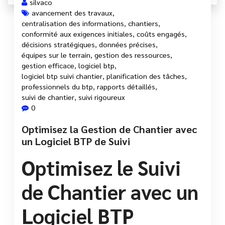
silvaco
avancement des travaux
,
centralisation des informations
,
chantiers
,
conformité aux exigences initiales
,
coûts engagés
,
décisions stratégiques
,
données précises
,
équipes sur le terrain
,
gestion des ressources
,
gestion efficace
,
logiciel btp
,
logiciel btp suivi chantier
,
planification des tâches
,
professionnels du btp
,
rapports détaillés
,
suivi de chantier
,
suivi rigoureux
0
Optimisez la Gestion de Chantier avec
un Logiciel BTP de Suivi
Optimisez le Suivi
de Chantier avec un
Logiciel BTP