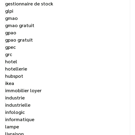
gestionnaire de stock
glpi
gmao
gmao gratuit
gpao
gpao gratuit
gpec
grc
hotel
hotellerie
hubspot
ikea
immobilier loyer
industrie
industrielle
infologic
informatique
lampe
livraison