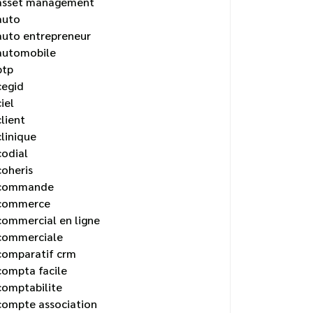
asset management
auto
auto entrepreneur
automobile
btp
cegid
ciel
client
clinique
codial
coheris
commande
commerce
commercial en ligne
commerciale
comparatif crm
compta facile
comptabilite
compte association