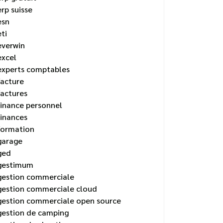
erp suisse
esn
eti
everwin
excel
experts comptables
facture
factures
finance personnel
finances
formation
garage
ged
gestimum
gestion commerciale
gestion commerciale cloud
gestion commerciale open source
gestion de camping