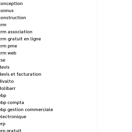
conception
connus
construction
crm
crm association
crm gratuit en ligne
crm pme
crm web
cse
devis
devis et facturation
divalto
dolibarr
ebp
ebp compta
ebp gestion commerciale
electronique
erp
erp gratuit