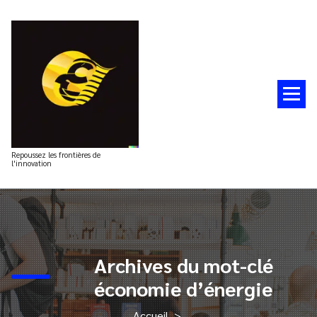
Aller
au
contenu
Repoussez les frontières de
l'innovation
Archives du mot-clé
économie d’énergie
Accueil
>